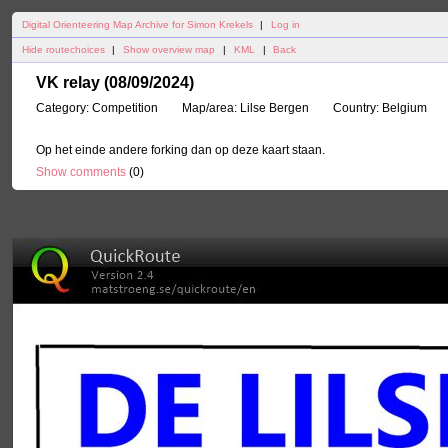
Digital Orienteering Map Archive for Simon Krekels
|
Log in
Hide routechoices
|
Show overview map
|
KML
|
Back
VK relay (08/09/2024)
Category:
Competition
Map/area:
Lilse Bergen
Country:
Belgium
Op het einde andere forking dan op deze kaart staan.
Show comments
(
0
)