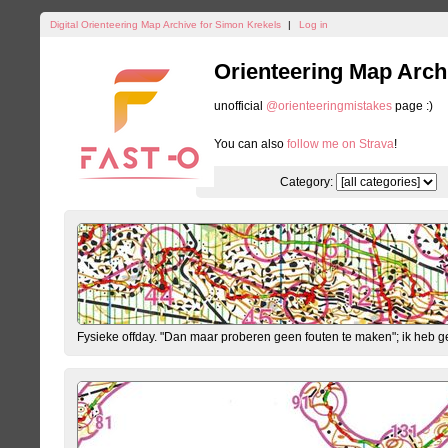
Digital Orienteering Map Archive for Simon Krekels
|
Log in
Orienteering Map Arch
unofficial
@orienteeringmistakes
page :)
You can also
follow me on Strava
!
Category:
Fysieke offday. "Dan maar proberen geen fouten te maken"; ik heb ge