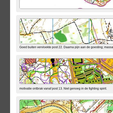
Goed buiten vervloekte post 22. Daarna pijn aan de goesting; mass
motivatie ontbrak vanaf post 13. Niet genoeg in de fighting spirit.